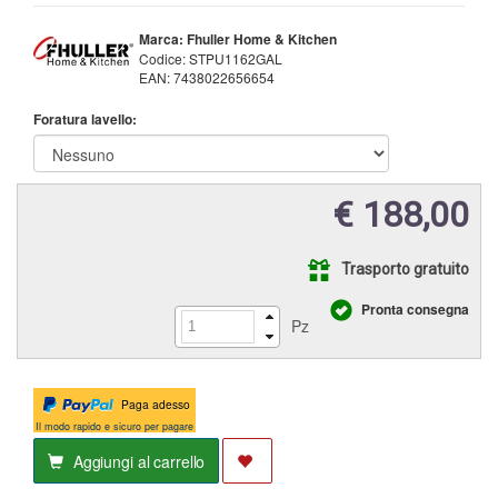
Marca: Fhuller Home & Kitchen
Codice:
STPU1162GAL
EAN:
7438022656654
Foratura lavello:
€ 188,00
Trasporto gratuito
Pronta consegna
Pz
Paga adesso
Il modo rapido e sicuro per pagare
Aggiungi al carrello