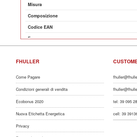
Misura
Composizione
Codice EAN
Fragranza
Effetto
FHULLER
Utilizzo
CUSTOME
Composizione Colli
Come Pagare
fhuller@fhull
Confezione da Pz
Condizioni generali di vendita
fhuller@fhull
Dimensioni Imballo in cm (L x P x H)
Ecobonus 2020
tel: 39 095 2
Volume Imballo m^3
Nuova Etichetta Energetica
cell: 39 391
Peso Kg
Privacy