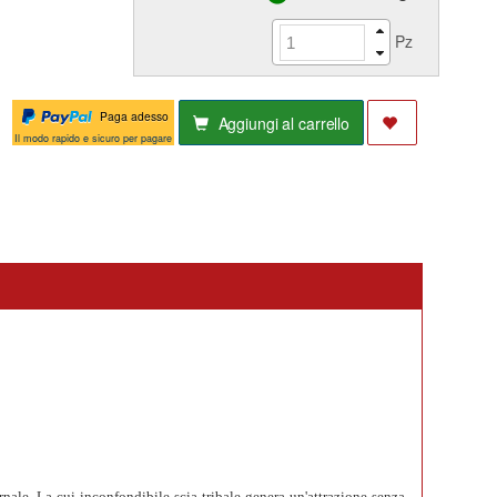
Pz
Paga adesso
Aggiungi al carrello
Il modo rapido e sicuro per pagare
ale. La cui inconfondibile scia tribale genera un'attrazione senza