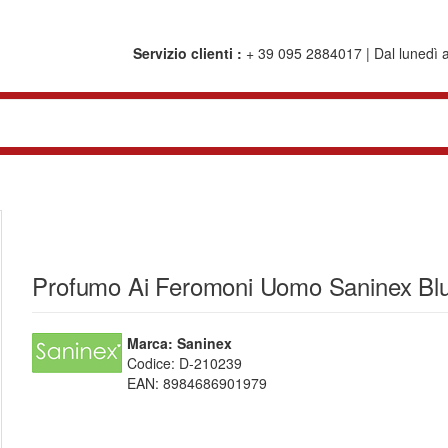
Servizio clienti :
+ 39 095 2884017 | Dal lunedì al
Profumo Ai Feromoni Uomo Saninex Blu
Marca: Saninex
Codice:
D-210239
EAN:
8984686901979