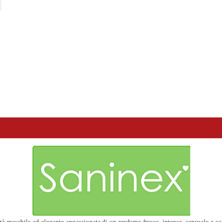
à maschile ed elegante appassionata di un profumo fresco, intenso, sensuale e carn