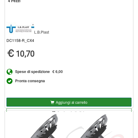
4 Pezzi
L.B.Plast
DC1158-R_CX4
10,70
Spese di spedizione
€ 6,00
Pronta consegna
Aggiungi al carrello
Aggiungi alla lista