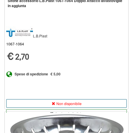
Sifone accessorio L.B.Plast 1067-1064 Doppio Attacco lavastoviglie
in aggiunta
L.B.Plast
1067-1064
2,70
Spese di spedizione
€ 5,00
Non disponibile
Aggiungi alla lista