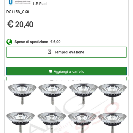
L.B.Plast
DC1158_CX8
20,40
Spese di spedizione
€ 6,00
Tempi di evasione
Aggiungi al carrello
Aggiungi alla lista