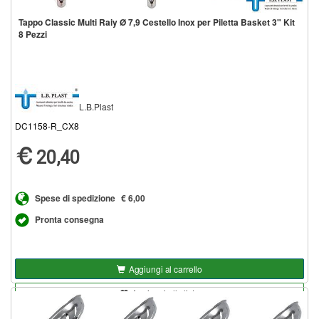
Tappo Classic Multi Raiy Ø 7,9 Cestello Inox per Piletta Basket 3" Kit
8 Pezzi
L.B.Plast
DC1158-R_CX8
20,40
Spese di spedizione
€ 6,00
Pronta consegna
Aggiungi al carrello
Aggiungi alla lista