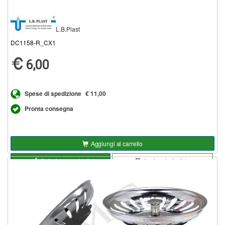
L.B.Plast
DC1158-R_CX1
6,00
Spese di spedizione
€ 11,00
Pronta consegna
Aggiungi al carrello
Seleziona opzioni
Aggiungi alla lista