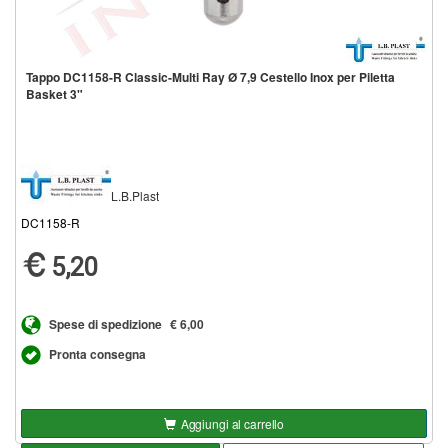
Tappo DC1158-R Classic-Multi Ray Ø 7,9 Cestello Inox per Piletta
Basket 3"
L.B.Plast
DC1158-R
5,20
Spese di spedizione
€ 6,00
Pronta consegna
Aggiungi al carrello