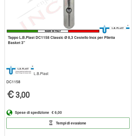
Tappo L.B.Plast DC1158 Classic Ø 8,3 Cestello Inox per Piletta
Basket 3"
L.B.Plast
DC1158
3,00
Spese di spedizione
€ 6,00
Tempi di evasione