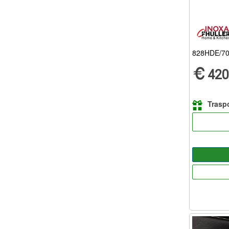
828HDE/7
420
Traspo