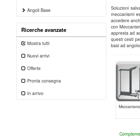
Soluzioni salv
Angoli Base
meccanismi est
accedere anche
con Meccanismo
Ricerche avanzate
appresta ad ac
questi cesti p
Mostra tutti
basi ad angolo
Nuovi arrivi
Offerte
Pronta consegna
In arrivo
Meccanism
Complemen