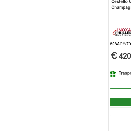
Cestello G
Champagn
828ADE/7
420
Traspo