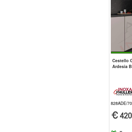
Cestello G
Ardesia B
828ADE/7
420