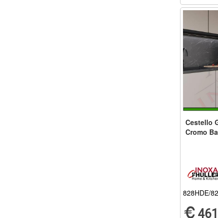
Cestello G
Cromo Ba
828HDE/8
461