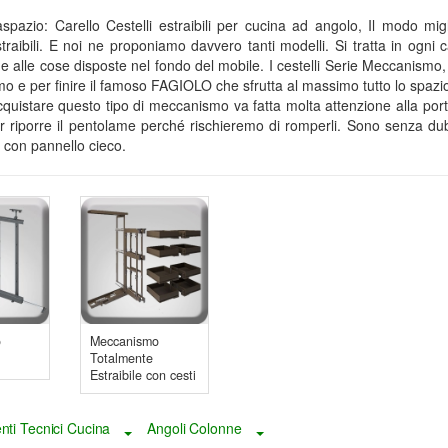
aspazio: Carello Cestelli estraibili per cucina ad angolo, Il modo migl
raibili. E noi ne proponiamo davvero tanti modelli. Si tratta in ogni
 alle cose disposte nel fondo del mobile. I cestelli Serie Meccanismo,
 e per finire il famoso FAGIOLO che sfrutta al massimo tutto lo spazio 
quistare questo tipo di meccanismo va fatta molta attenzione alla por
er riporre il pentolame perché rischieremo di romperli. Sono senza dubb
 con pannello cieco.
o
Meccanismo
Totalmente
Estraibile con cesti
ti Tecnici Cucina
Angoli Colonne
Toggle Dropdown
Toggle Dropdown