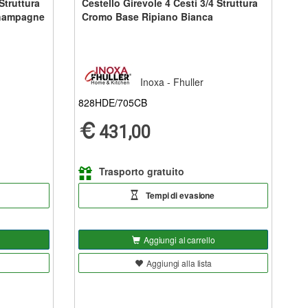
Struttura
Cestello Girevole 4 Cesti 3/4 Struttura
hampagne
Cromo Base Ripiano Bianca
Inoxa - Fhuller
828HDE/705CB
431,00
Trasporto gratuito
Tempi di evasione
Aggiungi al carrello
Aggiungi alla lista