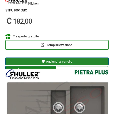
Kitchen
STPU1001GBC
182,00
Trasporto gratuito
Tempi di evasione
Aggiungi al carrello
Seleziona opzioni
Aggiungi alla lista