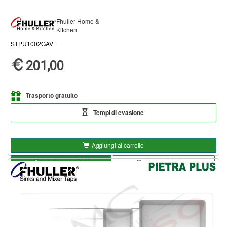
Fhuller Home &
Kitchen
STPU1002GAV
201,00
Trasporto gratuito
Tempi di evasione
Aggiungi al carrello
Seleziona opzioni
Aggiungi alla lista