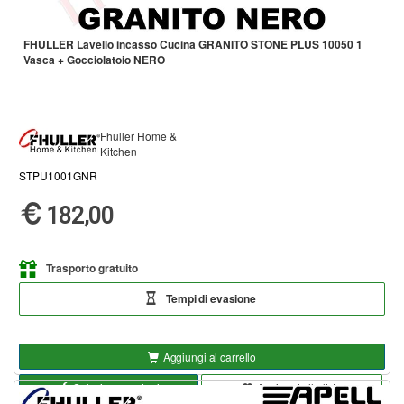
FHULLER Lavello incasso Cucina GRANITO STONE PLUS 10050 1
Vasca + Gocciolatoio NERO
Fhuller Home &
Kitchen
STPU1001GNR
182,00
Trasporto gratuito
Tempi di evasione
Aggiungi al carrello
Seleziona opzioni
Aggiungi alla lista