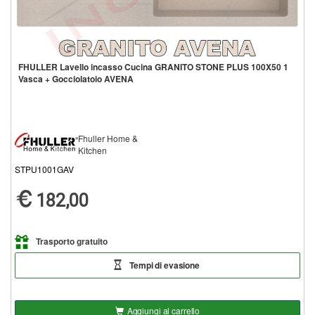
FHULLER Lavello incasso Cucina GRANITO STONE PLUS 100X50 1
Vasca + Gocciolatoio AVENA
Fhuller Home &
Kitchen
STPU1001GAV
182,00
Trasporto gratuito
Tempi di evasione
Aggiungi al carrello