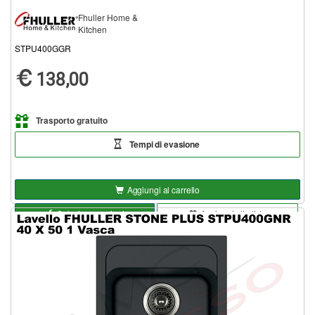
Fhuller Home &
Kitchen
STPU400GGR
138,00
Trasporto gratuito
Tempi di evasione
Aggiungi al carrello
Seleziona opzioni
Aggiungi alla lista