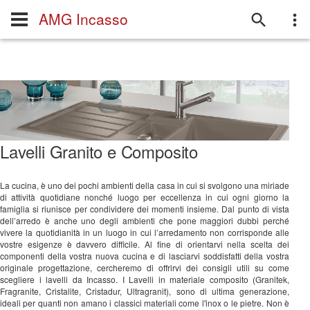
AMG Incasso
Lavelli Granito e Composito
La cucina, è uno dei pochi ambienti della casa in cui si svolgono una miriade
di attività quotidiane nonché luogo per eccellenza in cui ogni giorno la
famiglia si riunisce per condividere dei momenti insieme. Dal punto di vista
dell’arredo è anche uno degli ambienti che pone maggiori dubbi perché
vivere la quotidianità in un luogo in cui l’arredamento non corrisponde alle
vostre esigenze è davvero difficile. Al fine di orientarvi nella scelta dei
componenti della vostra nuova cucina e di lasciarvi soddisfatti della vostra
originale progettazione, cercheremo di offrirvi dei consigli utili su come
scegliere i lavelli da Incasso. I Lavelli in materiale composito (Granitek,
Fragranite, Cristalite, Cristadur, Ultragranit), sono di ultima generazione,
ideali per quanti non amano i classici materiali come l'inox o le pietre. Non è