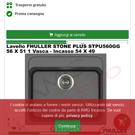
Trasporto gratuito
Pronta consegna
Aggiungi al carrello
Seleziona opzioni
Aggiungi alla lista
I cookie ci aiutano a fornire i nostri servizi. Utilizzando tali servizi,
accetti l'utilizzo dei cookie da parte di AMG Incasso. Se vuoi
sapere di più,
privacy policy
.
0