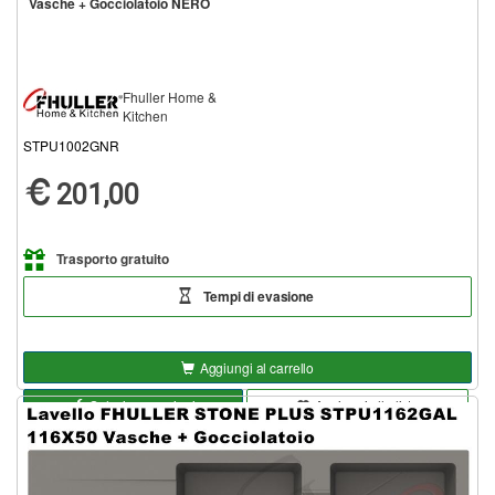
Vasche + Gocciolatoio NERO
Fhuller Home &
Kitchen
STPU1002GNR
201,00
Trasporto gratuito
Tempi di evasione
Aggiungi al carrello
Seleziona opzioni
Aggiungi alla lista