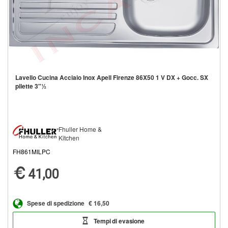
Lavello Cucina Acciaio Inox Apell Firenze 86X50 1 V DX + Gocc. SX
pilette 3"½
Fhuller Home &
Kitchen
FH861MILPC
41,00
Spese di spedizione
€ 16,50
Tempi di evasione