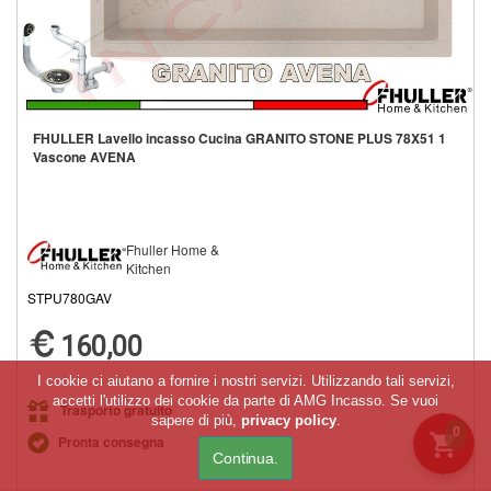
FHULLER Lavello incasso Cucina GRANITO STONE PLUS 78X51 1
Vascone AVENA
Fhuller Home &
Kitchen
STPU780GAV
160,00
I cookie ci aiutano a fornire i nostri servizi. Utilizzando tali servizi,
accetti l'utilizzo dei cookie da parte di AMG Incasso. Se vuoi
Trasporto gratuito
sapere di più,
privacy policy
.
0
Pronta consegna