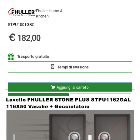
Fhuller Home &
Kitchen
STPU1001GBC
182,00
Trasporto gratuito
Tempi di evasione
Aggiungi al carrello
Seleziona opzioni
Aggiungi alla lista