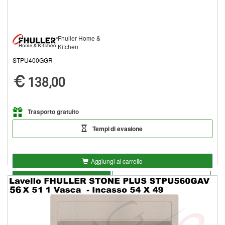
Fhuller Home &
Kitchen
STPU400GGR
138,00
Trasporto gratuito
Tempi di evasione
Aggiungi al carrello
Seleziona opzioni
Aggiungi alla lista