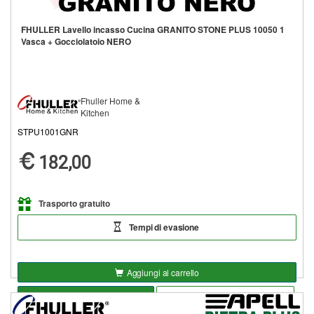
FHULLER Lavello incasso Cucina GRANITO STONE PLUS 10050 1
Vasca + Gocciolatoio NERO
Fhuller Home &
Kitchen
STPU1001GNR
182,00
Trasporto gratuito
Tempi di evasione
Aggiungi al carrello
Seleziona opzioni
Aggiungi alla lista