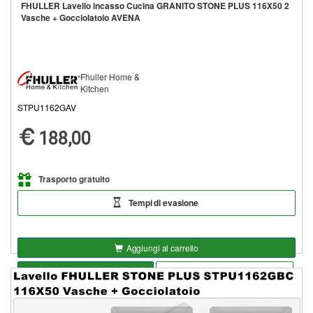
FHULLER Lavello incasso Cucina GRANITO STONE PLUS 116X50 2
Vasche + Gocciolatoio AVENA
Fhuller Home &
Kitchen
STPU1162GAV
188,00
Trasporto gratuito
Tempi di evasione
Aggiungi al carrello
Seleziona opzioni
Aggiungi alla lista