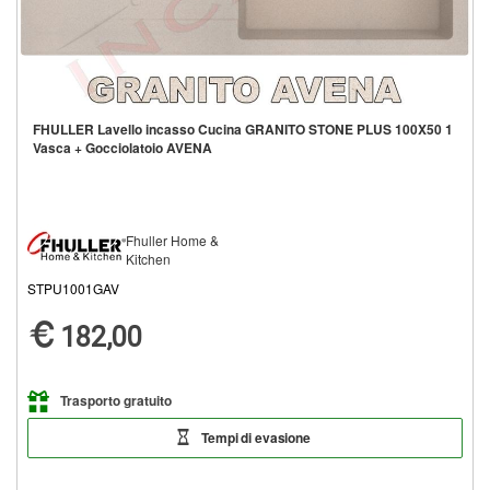
FHULLER Lavello incasso Cucina GRANITO STONE PLUS 100X50 1
Vasca + Gocciolatoio AVENA
Fhuller Home &
Kitchen
STPU1001GAV
182,00
Trasporto gratuito
Tempi di evasione