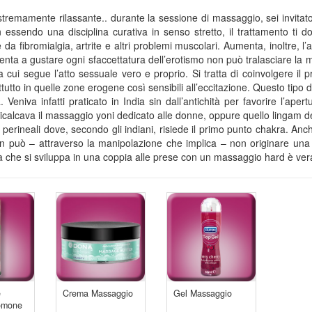
remamente rilassante.. durante la sessione di massaggio, sei invitato a
 essendo una disciplina curativa in senso stretto, il trattamento ti d
e da fibromialgia, artrite e altri problemi muscolari. Aumenta, inoltre,
enta a gustare ogni sfaccettatura dell’erotismo non può tralasciare la 
 a cui segue l’atto sessuale vero e proprio. Si tratta di coinvolgere i
tutto in quelle zone erogene così sensibili all’eccitazione. Questo tipo
a. Veniva infatti praticato in India sin dall’antichità per favorire l’
calcava il massaggio yoni dedicato alle donne, oppure quello lingam des
e perineali dove, secondo gli indiani, risiede il primo punto chakra. An
n può – attraverso la manipolazione che implica – non originare una 
ità che si sviluppa in una coppia alle prese con un massaggio hard è ve
e
Crema Massaggio
Gel Massaggio
romone