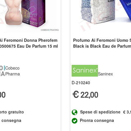
Ai Feromoni Donna Pherofem
Profumo Ai Feromoni Uomo 
0500675 Eau De Parfum 15 ml
Black is Black Eau de Parfum
Cobeco
Pharma
Saninex
D-210240
00
22,00
rto gratuito
Spese di spedizione
€ 3,
a consegna
Pronta consegna