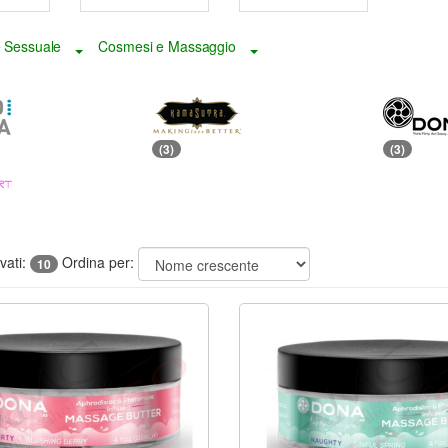
 Sessuale
Cosmesi e Massaggio
Toggle Dropdown
Toggle Dropdown
(3)
(3)
ovati:
Ordina per:
10