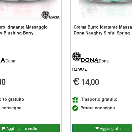
ro Idratante Massaggio
Crema Burro Idratante Mass
ty Blushing Berry
Dona Naughty Sinful Spring
Dona
Dona
D40534
00
14,00
rto gratuito
Trasporto gratuito
a consegna
Pronta consegna
Aggiungi al carrello
Aggiungi al carrello