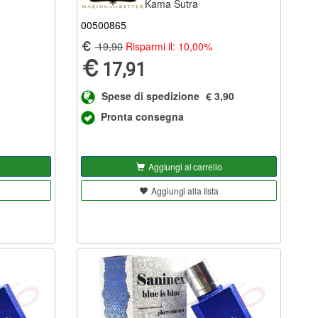
Kama Sutra
00500865
19,90
Risparmi il: 10,00%
17,91
Spese di spedizione
€ 3,90
Pronta consegna
Aggiungi al carrello
Aggiungi alla lista