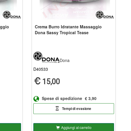
aggio
Crema Burro Idratante Massaggio
Dona Sassy Tropical Tease
Dona
D40533
15,00
Spese di spedizione
€ 3,90
Tempi di evasione
Aggiungi al carrello