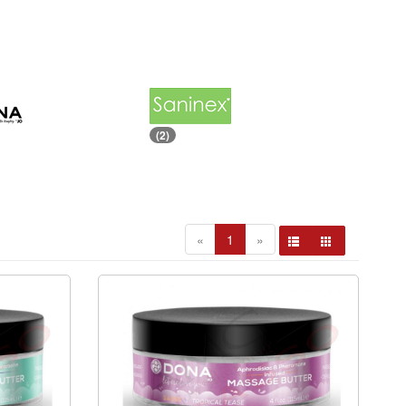
(2)
«
1
»