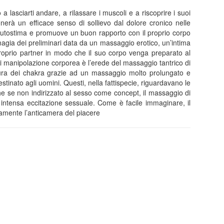
 lasciarti andare, a rilassare i muscoli e a riscoprire i suoi
onerà un efficace senso di sollievo dal dolore cronico nelle
 l’autostima e promuove un buon rapporto con il proprio corpo
magia dei preliminari data da un massaggio erotico, un’intima
l proprio partner in modo che il suo corpo venga preparato al
 di manipolazione corporea è l’erede del massaggio tantrico di
apertura dei chakra grazie ad un massaggio molto prolungato e
tinato agli uomini. Questi, nella fattispecie, riguardavano le
che se non indirizzato al sesso come concept, il massaggio di
intensa eccitazione sessuale. Come è facile immaginare, il
ramente l’anticamera del piacere