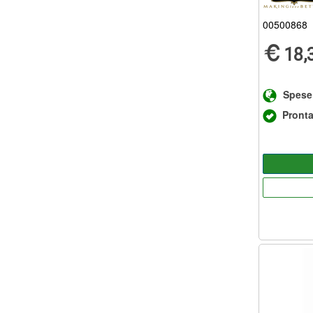
00500868
18,
Spese
Pront