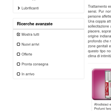
Trattamento est
Lubrificanti
sensi. Pur non
persone affett
Una coppia att
Ricerche avanzate
sollecitazione
piacere, soprat
Mostra tutti
origine indian
profondo che ri
Nuovi arrivi
zone genitali 
questo tipo no
Offerte
clima di intim
Pronta consegna
In arrivo
Afrodisiaci 
Profumi fe