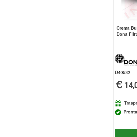
Crema Bur
Dona Flir
D40532
14,
Traspo
Pront