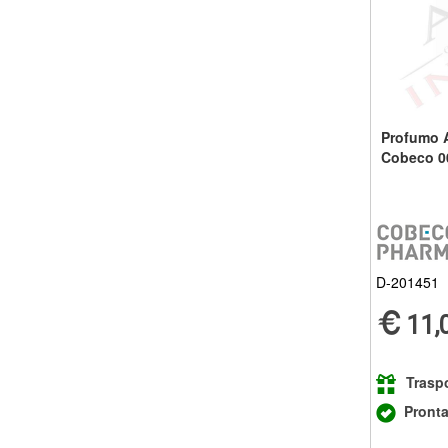
Profumo 
Cobeco 0
D-201451
11,
Traspo
Pront