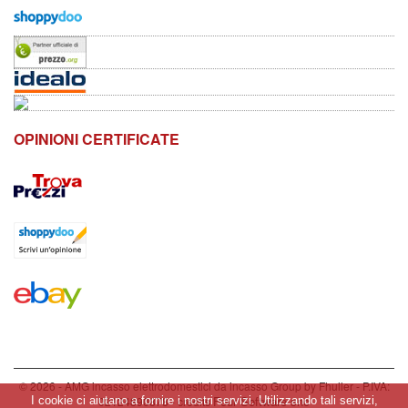
OPINIONI CERTIFICATE
© 2026 - AMG incasso elettrodomestici da incasso Group by Fhuller - P.IVA:
Four Software snc
02124890878 - credits
I cookie ci aiutano a fornire i nostri servizi. Utilizzando tali servizi,