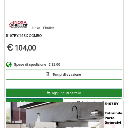
Inoxa - Fhuller
5107EY/45SX COMBO
104,00
Spese di spedizione
€ 12,00
Tempi di evasione
Aggiungi al carrello
Seleziona opzioni
Aggiungi alla lista