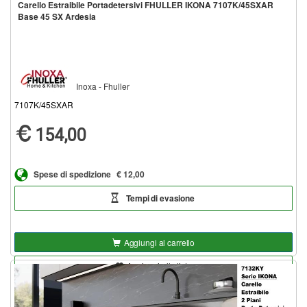
Carello Estraibile Portadetersivi FHULLER IKONA 7107K/45SXAR
Base 45 SX Ardesia
Inoxa - Fhuller
7107K/45SXAR
154,00
Spese di spedizione
€ 12,00
Tempi di evasione
Aggiungi al carrello
Aggiungi alla lista