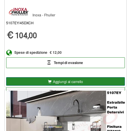
Inoxa - Fhuller
5107EY/45DXCH
104,00
Spese di spedizione
€ 12,00
Tempi di evasione
Aggiungi al carrello
Aggiungi alla lista