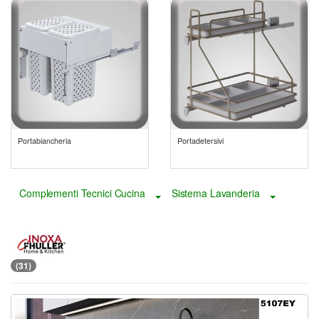
Portabiancheria
Portadetersivi
Complementi Tecnici Cucina
Sistema Lavanderia
Toggle Dropdown
Toggle D
(31)