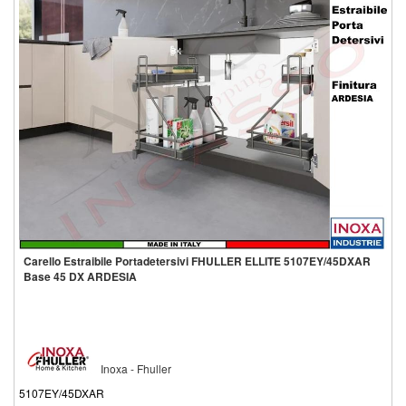
Carello Estraibile Portadetersivi FHULLER ELLITE 5107EY/45DXAR
Base 45 DX ARDESIA
Inoxa - Fhuller
5107EY/45DXAR