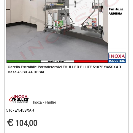
Carello Estraibile Portadetersivi FHULLER ELLITE 5107EY/45SXAR
Base 45 SX ARDESIA
Inoxa - Fhuller
5107EY/45SXAR
104,00