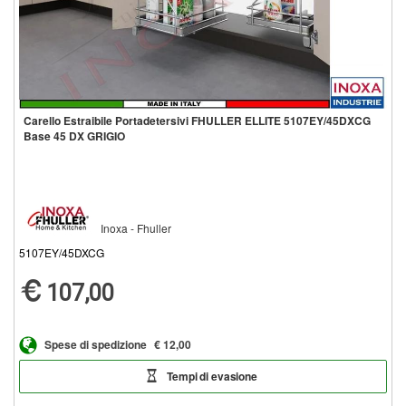
Carello Estraibile Portadetersivi FHULLER ELLITE 5107EY/45DXCG
Base 45 DX GRIGIO
Inoxa - Fhuller
5107EY/45DXCG
107,00
Spese di spedizione
€ 12,00
Tempi di evasione