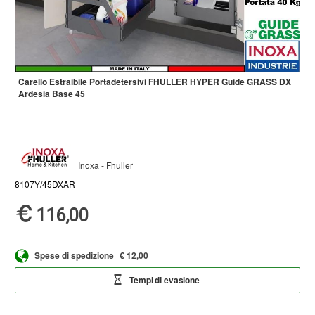
Carello Estraibile Portadetersivi FHULLER HYPER Guide GRASS DX
Ardesia Base 45
Inoxa - Fhuller
8107Y/45DXAR
116,00
Spese di spedizione
€ 12,00
Tempi di evasione