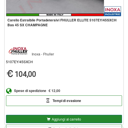
Carello Estraibile Portadetersivi FHULLER ELLITE 5107EY/45SXCH
Bas 45 SX CHAMPAGNE
Inoxa - Fhuller
5107EY/45SXCH
104,00
Spese di spedizione
€ 12,00
Tempi di evasione
Aggiungi al carrello