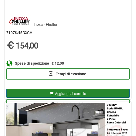
Inoxa - Fhuller
7107K/45DXCH
154,00
Spese di spedizione
€ 12,00
Tempi di evasione
Aggiungi al carrello
Aggiungi alla lista