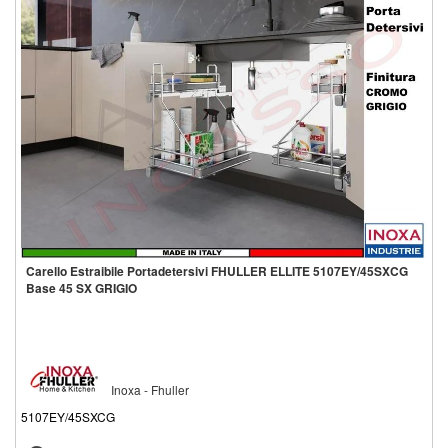
Carello Estraibile Portadetersivi FHULLER ELLITE 5107EY/45SXCG
Base 45 SX GRIGIO
Inoxa - Fhuller
5107EY/45SXCG