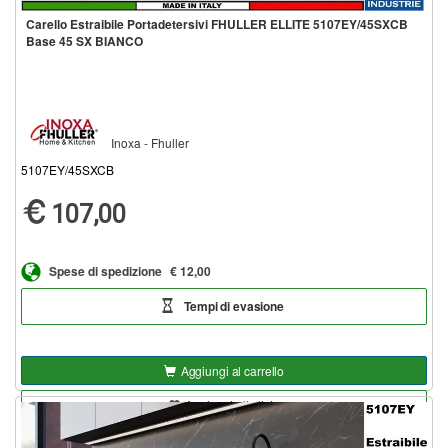
Carello Estraibile Portadetersivi FHULLER ELLITE 5107EY/45SXCB
Base 45 SX BIANCO
Inoxa - Fhuller
5107EY/45SXCB
107,00
Spese di spedizione
€ 12,00
Tempi di evasione
Aggiungi al carrello
Aggiungi alla lista