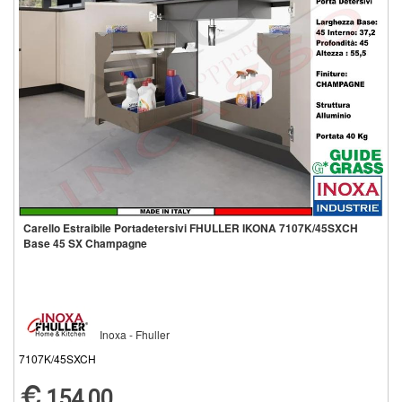
Carello Estraibile Portadetersivi FHULLER IKONA 7107K/45SXCH
Base 45 SX Champagne
Inoxa - Fhuller
7107K/45SXCH
154,00