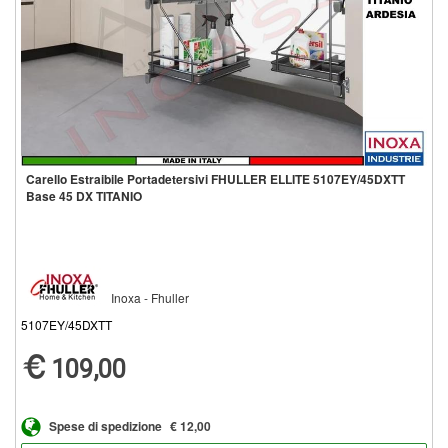
Carello Estraibile Portadetersivi FHULLER ELLITE 5107EY/45DXTT
Base 45 DX TITANIO
Inoxa - Fhuller
5107EY/45DXTT
109,00
Spese di spedizione
€ 12,00