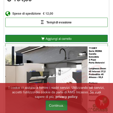
Spese di spedizione
€ 12,00
Tempi di evasione
Aggiungi al carrello
Aggiungi alla lista
I cookie ci aiutano a fornire i nostri servizi. Utilizzando tali servizi,
accetti l'utilizzo dei cookie da parte di AMG Incasso. Se vuoi
sapere di più,
privacy policy
.
0