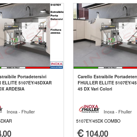
straibile Portadetersivi
Carello Estraibile Portadeter
 ELLITE 5107EY/45DXAR
FHULLER ELLITE 5107EY/4
 DX ARDESIA
45 DX Vari Colori
Inoxa - Fhuller
Inoxa - Fhuller
5DXAR
5107EY/45DX COMBO
,00
104,00