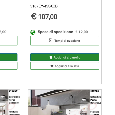
5107EY/45SXCB
107,00
2,00
Spese di spedizione
€ 12,00
Tempi di evasione
Aggiungi al carrello
Aggiungi alla lista