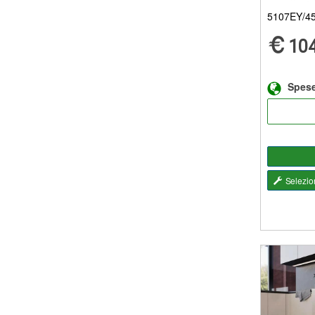
5107EY/4
104
Spese
Selezio