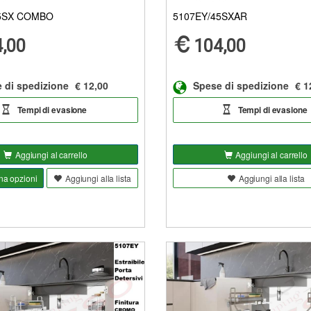
5SX COMBO
5107EY/45SXAR
,00
104,00
 di spedizione
€ 12,00
Spese di spedizione
€ 1
Tempi di evasione
Tempi di evasione
Aggiungi al carrello
Aggiungi al carrello
na opzioni
Aggiungi alla lista
Aggiungi alla lista