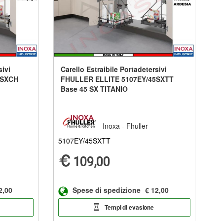
sivi
Carello Estraibile Portadetersivi
5SXCH
FHULLER ELLITE 5107EY/45SXTT
Base 45 SX TITANIO
Inoxa - Fhuller
5107EY/45SXTT
109,00
2,00
Spese di spedizione
€ 12,00
Tempi di evasione