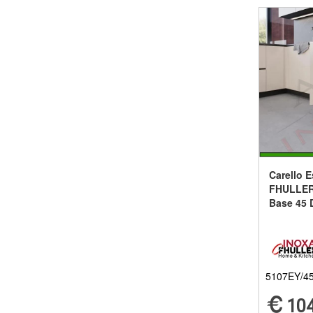
Carello E
FHULLER
Base 45
5107EY/4
104