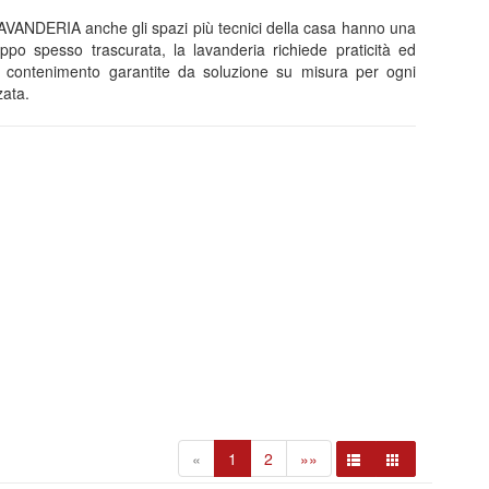
a LAVANDERIA anche gli spazi più tecnici della casa hanno una
po spesso trascurata, la lavanderia richiede praticità ed
nel contenimento garantite da soluzione su misura per ogni
zata.
«
1
2
»»