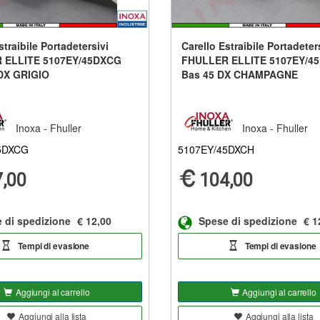
straibile Portadetersivi
Carello Estraibile Portadeter
 ELLITE 5107EY/45DXCG
FHULLER ELLITE 5107EY/4
DX GRIGIO
Bas 45 DX CHAMPAGNE
Inoxa - Fhuller
Inoxa - Fhuller
5DXCG
5107EY/45DXCH
,00
104,00
 di spedizione
€ 12,00
Spese di spedizione
€ 1
Tempi di evasione
Tempi di evasione
Aggiungi al carrello
Aggiungi al carrello
Aggiungi alla lista
Aggiungi alla lista