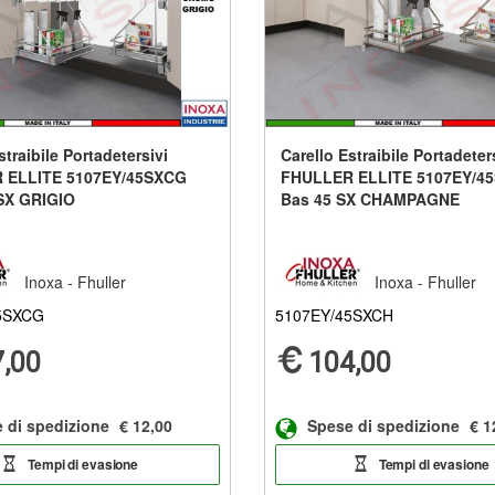
straibile Portadetersivi
Carello Estraibile Portadeter
 ELLITE 5107EY/45SXCG
FHULLER ELLITE 5107EY/4
SX GRIGIO
Bas 45 SX CHAMPAGNE
Inoxa - Fhuller
Inoxa - Fhuller
5SXCG
5107EY/45SXCH
,00
104,00
 di spedizione
€ 12,00
Spese di spedizione
€ 1
Tempi di evasione
Tempi di evasione