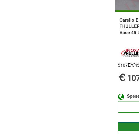
Carello E
FHULLER
Base 45 
5107EY/4
107
Spese