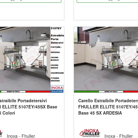
straibile Portadetersivi
Carello Estraibile Portadeter
 ELLITE 5107EY/45SX Base
FHULLER ELLITE 5107EY/4
i Colori
Base 45 SX ARDESIA
Inoxa - Fhuller
Inoxa - Fhuller