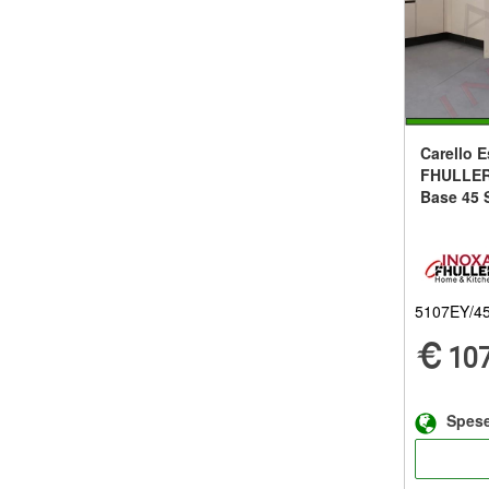
Carello E
FHULLER
Base 45 
5107EY/4
107
Spese