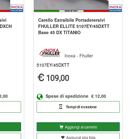
sivi
Carello Estraibile Portadetersivi
5DXCH
FHULLER ELLITE 5107EY/45DXTT
Base 45 DX TITANIO
Inoxa - Fhuller
5107EY/45DXTT
109,00
2,00
Spese di spedizione
€ 12,00
Tempi di evasione
Aggiungi al carrello
Aggiungi alla lista