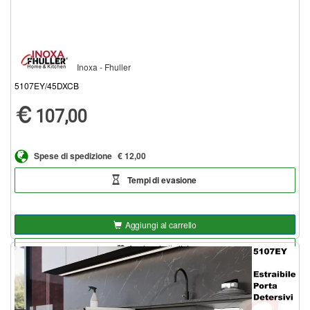
Inoxa - Fhuller
5107EY/45DXCB
107,00
Spese di spedizione
€ 12,00
Tempi di evasione
Aggiungi al carrello
Aggiungi alla lista