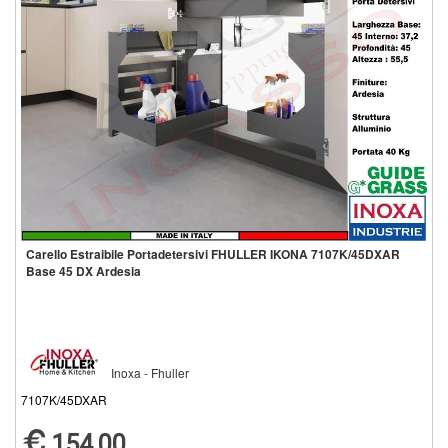
Carello Estraibile Portadetersivi FHULLER IKONA 7107K/45DXAR
Base 45 DX Ardesia
Inoxa - Fhuller
7107K/45DXAR
154,00