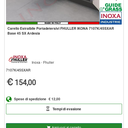
Carello Estraibile Portadetersivi FHULLER IKONA 7107K/45SXAR
Base 45 SX Ardesia
Inoxa - Fhuller
7107K/45SXAR
154,00
Spese di spedizione
€ 12,00
Tempi di evasione
Aggiungi al carrello