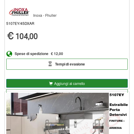
Inoxa - Fhuller
5107EY/45DXAR
104,00
Spese di spedizione
€ 12,00
Tempi di evasione
Aggiungi al carrello
Aggiungi alla lista