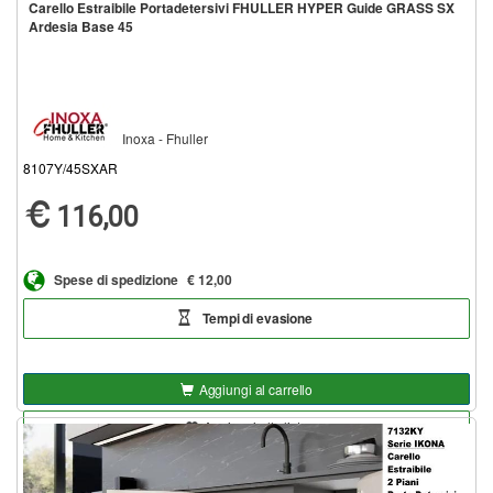
Carello Estraibile Portadetersivi FHULLER HYPER Guide GRASS SX
Ardesia Base 45
Inoxa - Fhuller
8107Y/45SXAR
116,00
Spese di spedizione
€ 12,00
Tempi di evasione
Aggiungi al carrello
Aggiungi alla lista