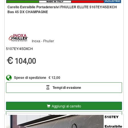
Carello Estraibile Portadetersivi FHULLER ELLITE 5107EY/45DXCH
Bas 45 DX CHAMPAGNE
Inoxa - Fhuller
5107EY/45DXCH
104,00
Spese di spedizione
€ 12,00
Tempi di evasione
Aggiungi al carrello
Aggiungi alla lista