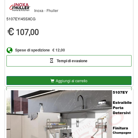
Inoxa - Fhuller
5107EY/45SXCG
107,00
Spese di spedizione
€ 12,00
Tempi di evasione
Aggiungi al carrello
Aggiungi alla lista