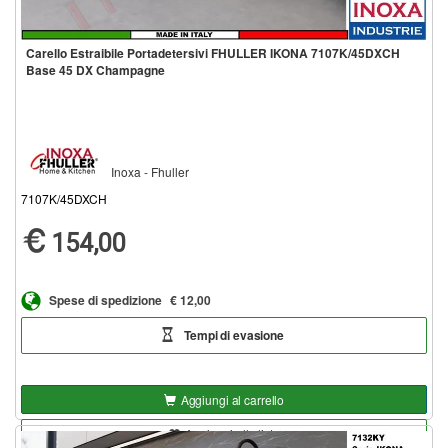
Carello Estraibile Portadetersivi FHULLER IKONA 7107K/45DXCH
Base 45 DX Champagne
Inoxa - Fhuller
7107K/45DXCH
154,00
Spese di spedizione
€ 12,00
Tempi di evasione
Aggiungi al carrello
Aggiungi alla lista