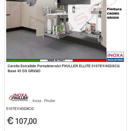
Carello Estraibile Portadetersivi FHULLER ELLITE 5107EY/45DXCG
Base 45 DX GRIGIO
Inoxa - Fhuller
5107EY/45DXCG
107,00