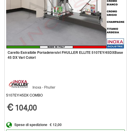
Carello Estraibile Portadetersivi FHULLER ELLITE 5107EY/45DXBase
45 DX Vari Colori
Inoxa - Fhuller
5107EY/45DX COMBO
104,00
Spese di spedizione
€ 12,00