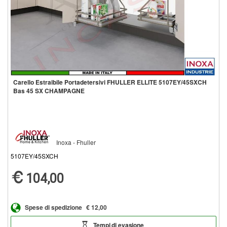
Carello Estraibile Portadetersivi FHULLER ELLITE 5107EY/45SXCH
Bas 45 SX CHAMPAGNE
Inoxa - Fhuller
5107EY/45SXCH
104,00
Spese di spedizione
€ 12,00
Tempi di evasione