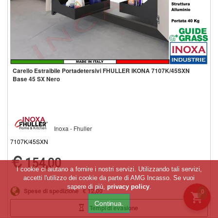
Carello Estraibile Portadetersivi FHULLER IKONA 7107K/45SXN
Base 45 SX Nero
Inoxa - Fhuller
7107K/45SXN
154,00
I cookie ci aiutano a fornire i nostri servizi. Utilizzando tali servizi,
accetti l'utilizzo dei cookie da parte di AMG Incasso. Se vuoi
sapere di più,
privacy policy
.
Spese di spedizione
€ 12,00
0
Tempi di evasione