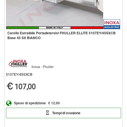
Carello Estraibile Portadetersivi FHULLER ELLITE 5107EY/45SXCB
Base 45 SX BIANCO
Inoxa - Fhuller
5107EY/45SXCB
107,00
Spese di spedizione
€ 12,00
Tempi di evasione