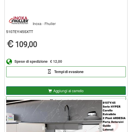
Inoxa - Fhuller
5107EY/45SXTT
109,00
Spese di spedizione
€ 12,00
Tempi di evasione
Aggiungi al carrello
Aggiungi alla lista