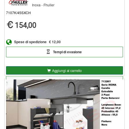
Inoxa - Fhuller
7107K/45SXCH
154,00
Spese di spedizione
€ 12,00
Tempi di evasione
Aggiungi al carrello
Aggiungi alla lista