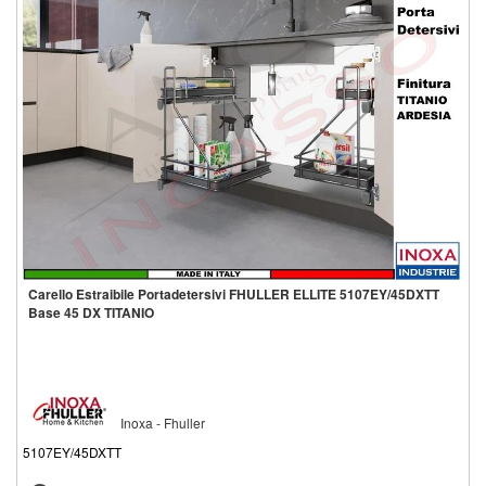
Carello Estraibile Portadetersivi FHULLER ELLITE 5107EY/45DXTT
Base 45 DX TITANIO
Inoxa - Fhuller
5107EY/45DXTT