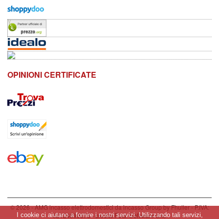
OPINIONI CERTIFICATE
© 2026 - AMG incasso elettrodomestici da incasso Group by Fhuller - P.IVA:
Four Software snc
02124890878 - credits
I cookie ci aiutano a fornire i nostri servizi. Utilizzando tali servizi,