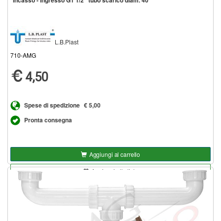
incasso - ingresso G1 1/2" tubo scarico diam. 40
L.B.Plast
710-AMG
4,50
Spese di spedizione
€ 5,00
Pronta consegna
Aggiungi al carrello
Aggiungi alla lista