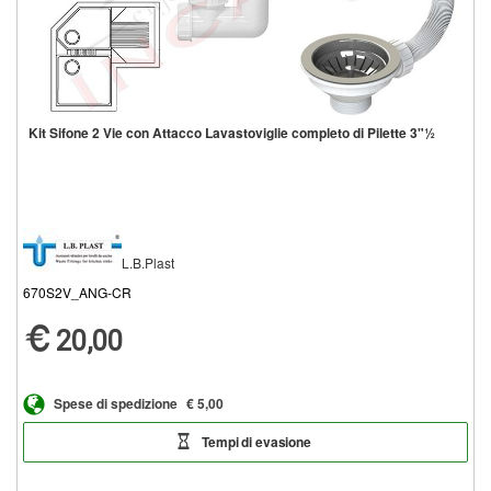
Kit Sifone 2 Vie con Attacco Lavastoviglie completo di Pilette 3"½
L.B.Plast
670S2V_ANG-CR
20,00
Spese di spedizione
€ 5,00
Tempi di evasione