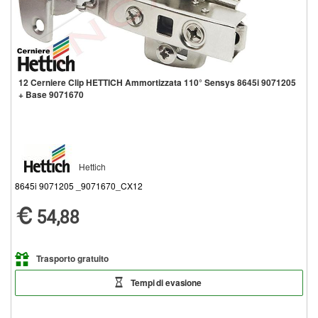
12 Cerniere Clip HETTICH Ammortizzata 110° Sensys 8645i 9071205
+ Base 9071670
Hettich
8645i 9071205 _9071670_CX12
54,88
Trasporto gratuito
Tempi di evasione