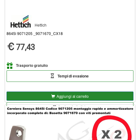
Hettich
8645i 9071205 _9071670_CX18
77,43
Trasporto gratuito
Tempi di evasione
Aggiungi al carrello
Aggiungi alla lista