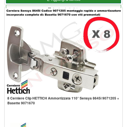
Aggiungi alla lista
8 Cerniere Clip HETTICH Ammortizzata 110° Sensys 8645i 9071205 +
Basette 9071670