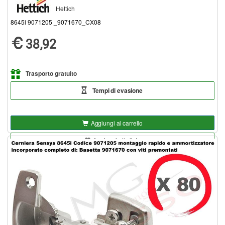
Hettich
8645i 9071205 _9071670_CX08
38,92
Trasporto gratuito
Tempi di evasione
Aggiungi al carrello
Aggiungi alla lista