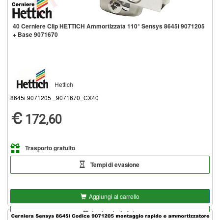
40 Cerniere Clip HETTICH Ammortizzata 110° Sensys 8645i 9071205
+ Base 9071670
Hettich
8645i 9071205 _9071670_CX40
172,60
Trasporto gratuito
Tempi di evasione
Aggiungi al carrello
Aggiungi alla lista