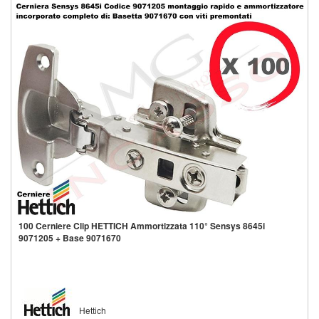
Aggiungi alla lista
100 Cerniere Clip HETTICH Ammortizzata 110° Sensys 8645i
9071205 + Base 9071670
Hettich