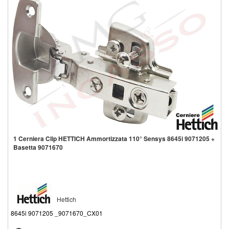
1 Cerniera Clip HETTICH Ammortizzata 110° Sensys 8645i 9071205 +
Basetta 9071670
Hettich
8645i 9071205 _9071670_CX01