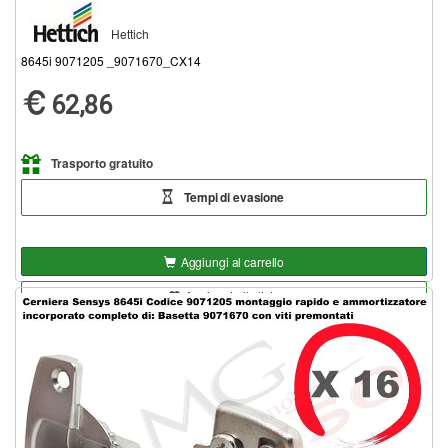
Hettich
8645i 9071205 _9071670_CX14
62,86
Trasporto gratuito
Tempi di evasione
Aggiungi al carrello
Aggiungi alla lista