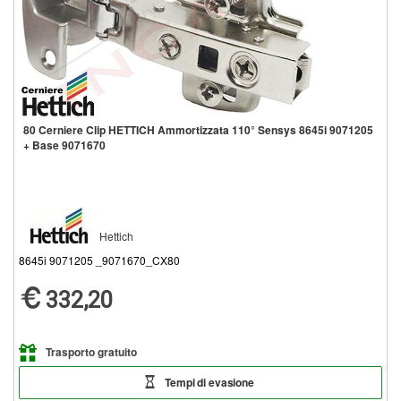
80 Cerniere Clip HETTICH Ammortizzata 110° Sensys 8645i 9071205
+ Base 9071670
Hettich
8645i 9071205 _9071670_CX80
332,20
Trasporto gratuito
Tempi di evasione