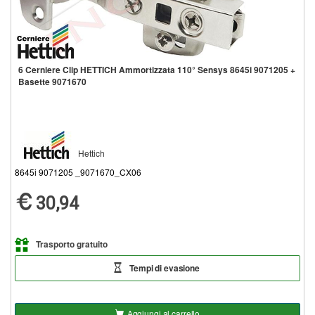
6 Cerniere Clip HETTICH Ammortizzata 110° Sensys 8645i 9071205 +
Basette 9071670
Hettich
8645i 9071205 _9071670_CX06
30,94
Trasporto gratuito
Tempi di evasione
Aggiungi al carrello