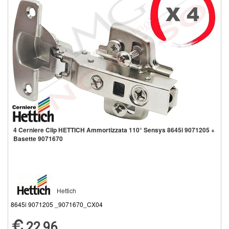
4 Cerniere Clip HETTICH Ammortizzata 110° Sensys 8645i 9071205 +
Basette 9071670
Hettich
8645i 9071205 _9071670_CX04
22,96