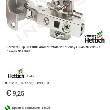
Cerniera Clip HETTICH Ammortizzata 110° Sensys 8645i 9071205 e
Basetta 9071670
Hettich
9071205 _9071670_COMBO TR
9,25
Spese di spedizione
€ 6,00