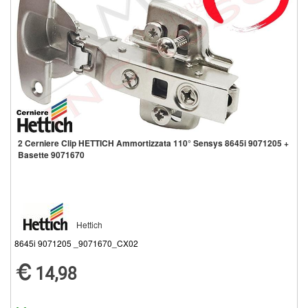
2 Cerniere Clip HETTICH Ammortizzata 110° Sensys 8645i 9071205 +
Basette 9071670
Hettich
8645i 9071205 _9071670_CX02
14,98