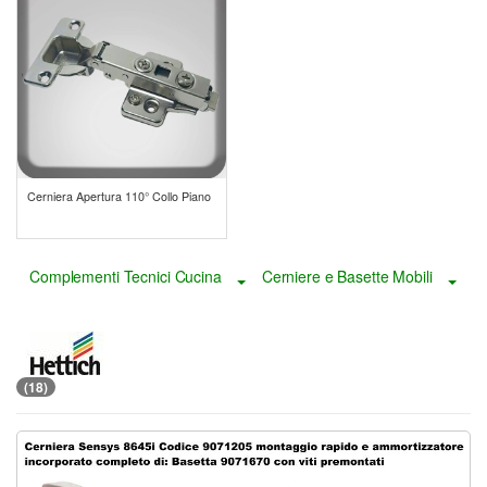
Cerniera Apertura 110° Collo Piano
Complementi Tecnici Cucina
Cerniere e Basette Mobili
Toggle Dropdown
Togg
(18)