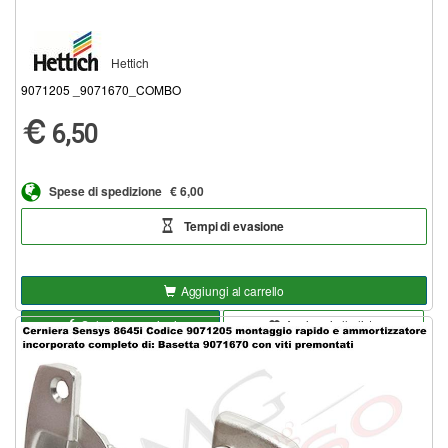
Hettich
9071205 _9071670_COMBO
6,50
Spese di spedizione
€ 6,00
Tempi di evasione
Aggiungi al carrello
Seleziona opzioni
Aggiungi alla lista