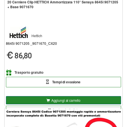
20 Cerniere Clip HETTICH Ammortizzata 110° Sensys 8645i 9071205
+ Base 9071670
Hettich
8645i 9071205 _9071670_CX20
86,80
Trasporto gratuito
Tempi di evasione
Aggiungi al carrello
Aggiungi alla lista