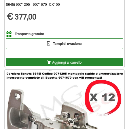
8645i 9071205 _9071670_CX100
377,00
Trasporto gratuito
Tempi di evasione
Aggiungi al carrello
Aggiungi alla lista