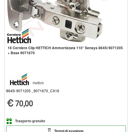
16 Cerniere Clip HETTICH Ammortizzata 110° Sensys 8645i 9071205
+ Base 9071670
Hettich
8645i 9071205 _9071670_CX16
70,00
Trasporto gratuito
Tempi di evasione