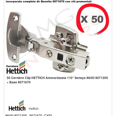
50 Cerniere Clip HETTICH Ammortizzata 110° Sensys 8645i 9071205
+ Base 9071670
Hettich
8645i 9071205 _9071670_CX50