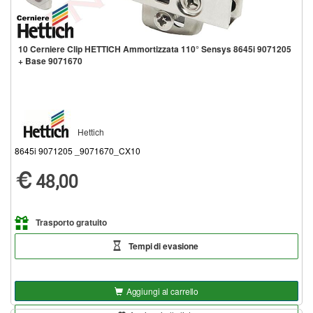
10 Cerniere Clip HETTICH Ammortizzata 110° Sensys 8645i 9071205
+ Base 9071670
Hettich
8645i 9071205 _9071670_CX10
48,00
Trasporto gratuito
Tempi di evasione
Aggiungi al carrello