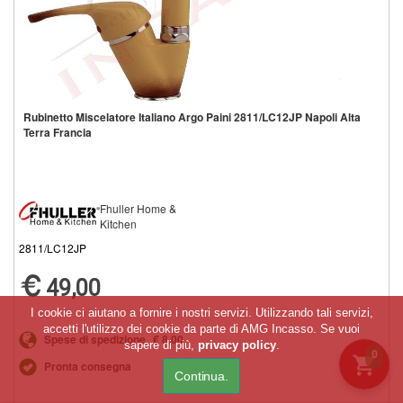
Rubinetto Miscelatore Italiano Argo Paini 2811/LC12JP Napoli Alta
Terra Francia
Fhuller Home &
Kitchen
2811/LC12JP
49,00
I cookie ci aiutano a fornire i nostri servizi. Utilizzando tali servizi,
accetti l'utilizzo dei cookie da parte di AMG Incasso. Se vuoi
Spese di spedizione
€ 8,00
sapere di più,
privacy policy
.
0
Pronta consegna