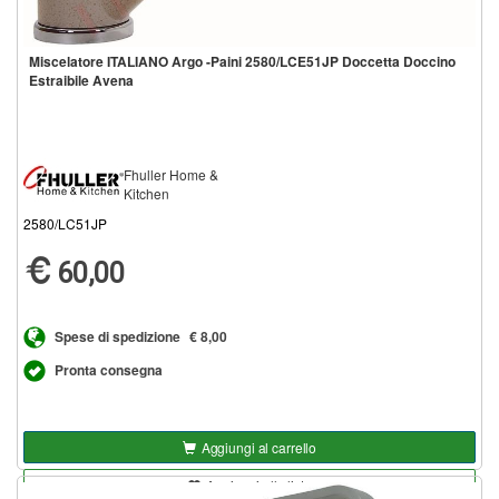
Miscelatore ITALIANO Argo -Paini 2580/LCE51JP Doccetta Doccino
Estraibile Avena
Fhuller Home &
Kitchen
2580/LC51JP
60,00
Spese di spedizione
€ 8,00
Pronta consegna
Aggiungi al carrello
Aggiungi alla lista