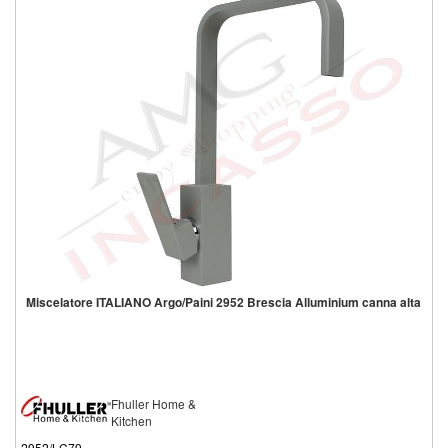
Miscelatore ITALIANO Argo/Paini 2952 Brescia Alluminium canna alta
Fhuller Home &
Kitchen
2952/LC79