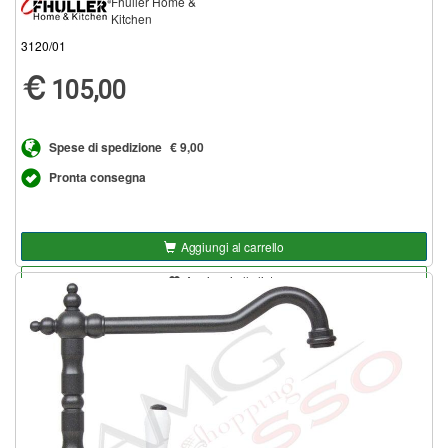
Fhuller Home &
Kitchen
3120/01
105,00
Spese di spedizione
€ 9,00
Pronta consegna
Aggiungi al carrello
Aggiungi alla lista