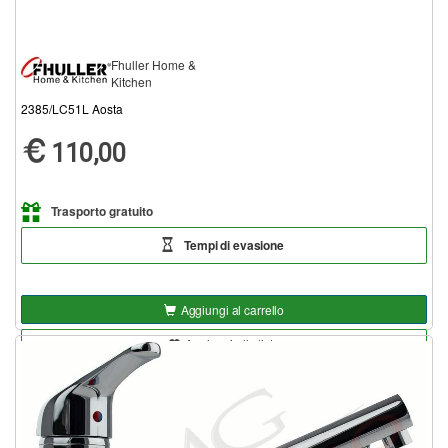
Fhuller Home &
Kitchen
2385/LC51L Aosta
110,00
Trasporto gratuito
Tempi di evasione
Aggiungi al carrello
Aggiungi alla lista