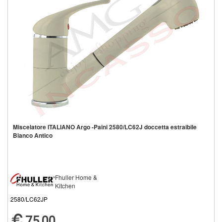
Miscelatore ITALIANO Argo -Paini 2580/LC62J doccetta estraibile
Bianco Antico
Fhuller Home &
Kitchen
2580/LC62JP
75,00