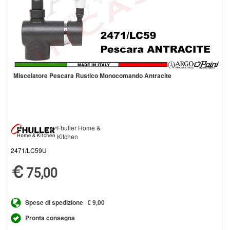
Miscelatore Pescara Rustico Monocomando Antracite
Fhuller Home &
Kitchen
2471/LC59U
75,00
Spese di spedizione
€ 9,00
Pronta consegna