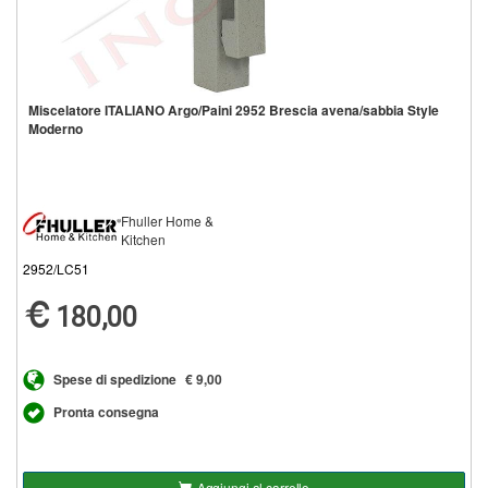
Miscelatore ITALIANO Argo/Paini 2952 Brescia avena/sabbia Style
Moderno
Fhuller Home &
Kitchen
2952/LC51
180,00
Spese di spedizione
€ 9,00
Pronta consegna
Aggiungi al carrello