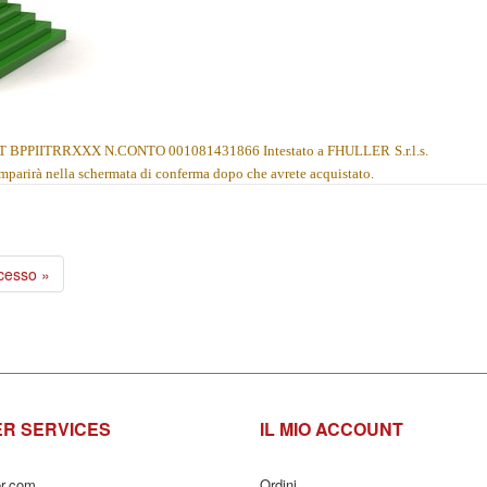
FT BPPIITRRXXX N.CONTO 001081431866 Intestato a FHULLER
S.r.l.s.
omparirà nella schermata di conferma dopo che avrete acquistato
.
ecesso
»
R SERVICES
IL MIO ACCOUNT
er.com
Ordini