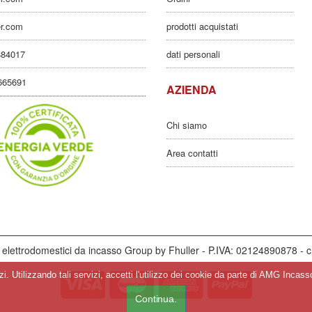
er.com
prodotti acquistati
884017
dati personali
3665691
AZIENDA
Chi siamo
Area contatti
elettrodomestici da incasso Group by Fhuller - P.IVA: 02124890878 - c
vizi. Utilizzando tali servizi, accetti l'utilizzo dei cookie da parte di AMG Inca