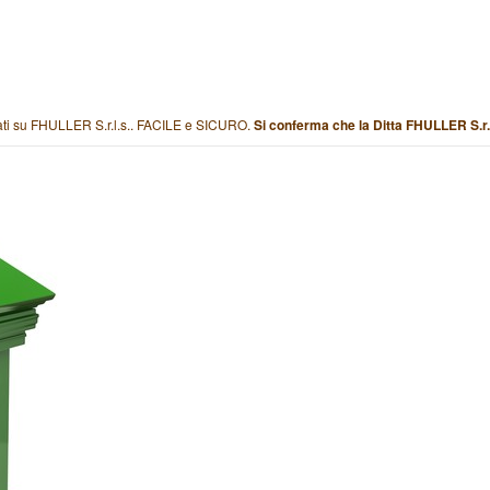
stati su FHULLER S.r.l.s.. FACILE e SICURO.
Si conferma che la Ditta FHULLER S.r.l.s