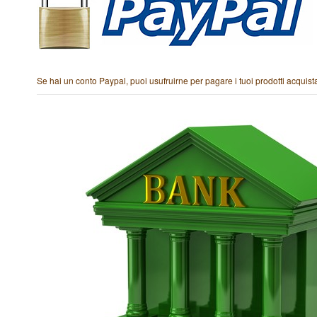
Se hai un conto Paypal, puoi usufruirne per pagare i tuoi prodotti acqui