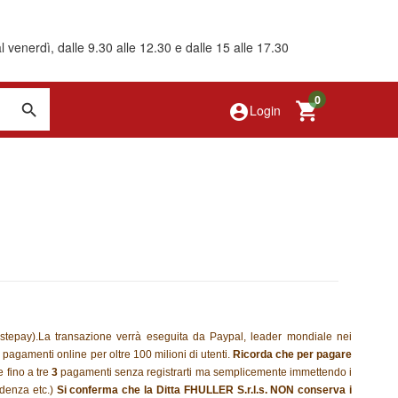
 venerdì, dalle 9.30 alle 12.30 e dalle 15 alle 17.30
0
account_circle
Login
stepay).
La transazione verrà eseguita da Paypal, leader mondiale nei
 pagamenti online per oltre 100
milioni di utenti.
Ricorda che per pagare
e fino a tre
3
pagamenti senza registrarti ma
semplicemente immettendo i
adenza etc.)
Si conferma che la Ditta FHULLER S.r.l.s. NON conserva
i