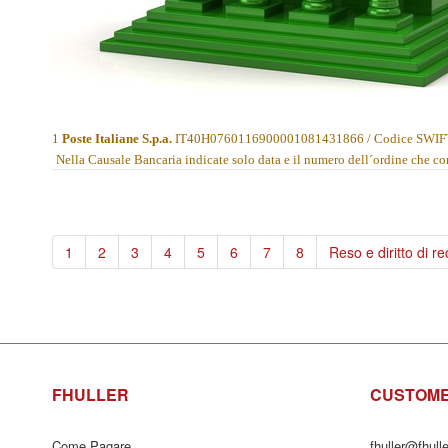
1
Poste Italiane S.p.a.
IT40H0760116900001081431866
/ Codice SWI
Nella Causale Bancaria indicate solo data e il numero dell´ordine che c
1
2
3
4
5
6
7
8
Reso e diritto di r
FHULLER
CUSTOME
Come Pagare
fhuller@fhull