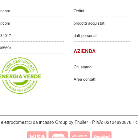
er.com
Ordini
er.com
prodotti acquistati
884017
dati personali
3665691
AZIENDA
Chi siamo
Area contatti
elettrodomestici da incasso Group by Fhuller - P.IVA: 02124890878 - c