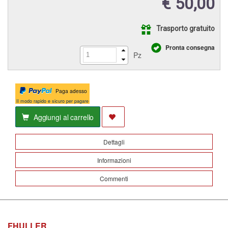
€ 50,00
Trasporto gratuito
Pronta consegna
Pz
Paga adesso
Il modo rapido e sicuro per pagare
Aggiungi al carrello
Dettagli
Informazioni
Commenti
FHULLER