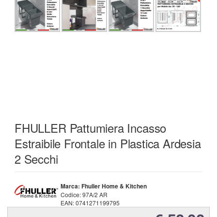
FHULLER Pattumiera Incasso
Estraibile Frontale in Plastica Ardesia
2 Secchi
Marca: Fhuller Home & Kitchen
Codice:
97A/2 AR
EAN:
0741271199795