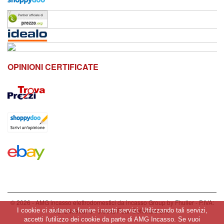
OPINIONI CERTIFICATE
© 2026 - AMG incasso elettrodomestici da incasso Group by Fhuller - P.IVA:
Four Software snc
02124890878 - credits
I cookie ci aiutano a fornire i nostri servizi. Utilizzando tali servizi,
accetti l'utilizzo dei cookie da parte di AMG Incasso. Se vuoi