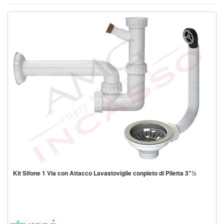
Kit Sifone 1 Via con Attacco Lavastoviglie conpleto di Piletta 3"½