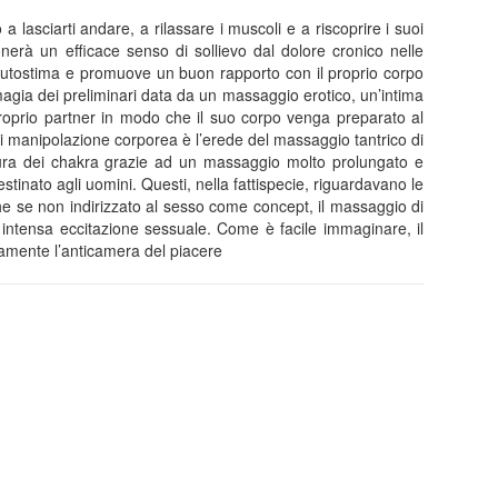
 lasciarti andare, a rilassare i muscoli e a riscoprire i suoi
onerà un efficace senso di sollievo dal dolore cronico nelle
 l’autostima e promuove un buon rapporto con il proprio corpo
magia dei preliminari data da un massaggio erotico, un’intima
l proprio partner in modo che il suo corpo venga preparato al
 di manipolazione corporea è l’erede del massaggio tantrico di
apertura dei chakra grazie ad un massaggio molto prolungato e
tinato agli uomini. Questi, nella fattispecie, riguardavano le
che se non indirizzato al sesso come concept, il massaggio di
intensa eccitazione sessuale. Come è facile immaginare, il
ramente l’anticamera del piacere