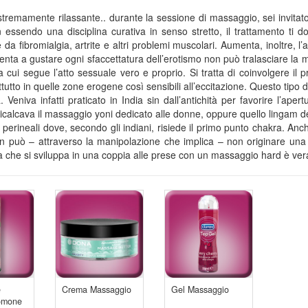
remamente rilassante.. durante la sessione di massaggio, sei invitato a
 essendo una disciplina curativa in senso stretto, il trattamento ti d
e da fibromialgia, artrite e altri problemi muscolari. Aumenta, inoltre,
enta a gustare ogni sfaccettatura dell’erotismo non può tralasciare la 
 a cui segue l’atto sessuale vero e proprio. Si tratta di coinvolgere i
tutto in quelle zone erogene così sensibili all’eccitazione. Questo tipo
a. Veniva infatti praticato in India sin dall’antichità per favorire l’
calcava il massaggio yoni dedicato alle donne, oppure quello lingam des
e perineali dove, secondo gli indiani, risiede il primo punto chakra. An
n può – attraverso la manipolazione che implica – non originare una 
ità che si sviluppa in una coppia alle prese con un massaggio hard è ve
e
Crema Massaggio
Gel Massaggio
romone