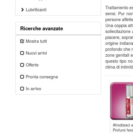
Trattamento est
Lubrificanti
sensi. Pur non
persone affett
Una coppia att
Ricerche avanzate
sollecitazione
piacere, soprat
Mostra tutti
origine indian
profondo che ri
Nuovi arrivi
zone genitali 
questo tipo no
Offerte
clima di intim
Pronta consegna
In arrivo
Afrodisiaci 
Profumi fe