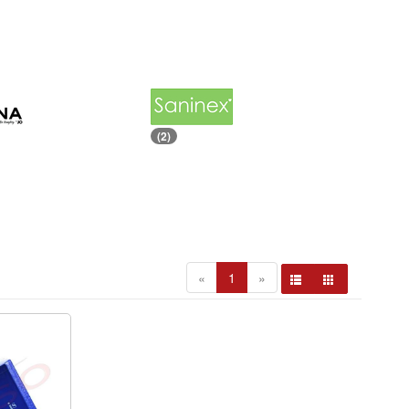
(2)
«
1
»