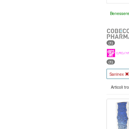
Benessere
(1)
(1)
Saninex
Articoli tr