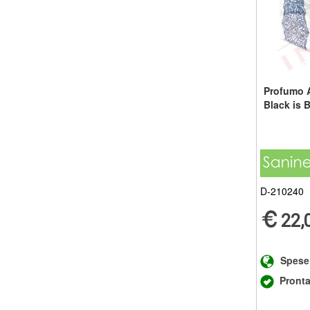
Profumo 
Black is 
D-210240
22,
Spese
Pront