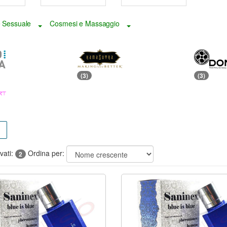
 Sessuale
Cosmesi e Massaggio
Toggle Dropdown
Toggle Dropdown
(3)
(3)
ovati:
Ordina per:
2