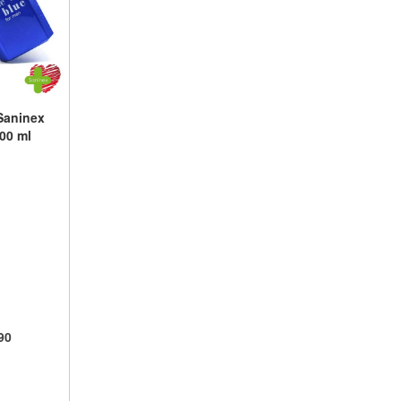
Saninex
00 ml
90