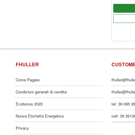
FHULLER
CUSTOME
Come Pagare
fhuller@fhull
Condizioni generali di vendita
fhuller@fhull
Ecobonus 2020
tel: 39 095 2
Nuova Etichetta Energetica
cell: 39 391
Privacy