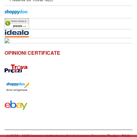
OPINIONI CERTIFICATE
© 2026 - AMG incasso elettrodomestici da incasso Group by Fhuller - P.IVA: