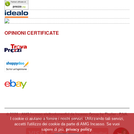
OPINIONI CERTIFICATE
© 2026 - AMG incasso elettrodomestici da incasso Group by Fhuller - P.IVA:
Four Software snc
02124890878 - credits
I cookie ci aiutano a fornire i nostri servizi. Utilizzando tali servizi,
accetti l'utilizzo dei cookie da parte di AMG Incasso. Se vuoi
sapere di più,
privacy policy
.
0