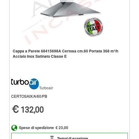
Cappa a Parete 68415698A Certosa cm.60 Portata 368 m³/h
Acciaio Inox Satinato Classe E
Turboair
CERTOSAIX/A/60/PB
132,00
Spese di spedizione
€ 23,00
Tempi di evasione