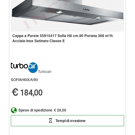
Cappa a Parete 55915417 Sofia H6 cm.90 Portata 368 m³/h
Acciaio Inox Satinato Classe E
Turboair
SOFIAH6IX/A/90
184,00
Spese di spedizione
€ 26,00
Tempi di evasione