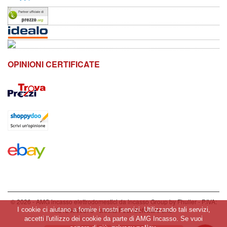
OPINIONI CERTIFICATE
© 2026 - AMG incasso elettrodomestici da incasso Group by Fhuller - P.IVA:
Four Software snc
02124890878 - credits
I cookie ci aiutano a fornire i nostri servizi. Utilizzando tali servizi,
accetti l'utilizzo dei cookie da parte di AMG Incasso. Se vuoi