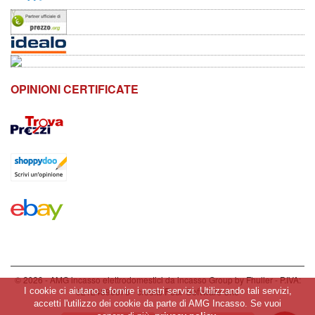
OPINIONI CERTIFICATE
© 2026 - AMG incasso elettrodomestici da incasso Group by Fhuller - P.IVA:
Four Software snc
02124890878 - credits
I cookie ci aiutano a fornire i nostri servizi. Utilizzando tali servizi,
accetti l'utilizzo dei cookie da parte di AMG Incasso. Se vuoi