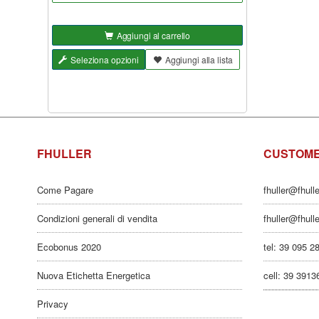
Aggiungi al carrello
Seleziona opzioni
Aggiungi alla lista
FHULLER
CUSTOME
Come Pagare
fhuller@fhull
Condizioni generali di vendita
fhuller@fhull
Ecobonus 2020
tel: 39 095 2
Nuova Etichetta Energetica
cell: 39 391
Privacy