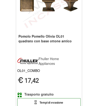
Pomolo Pomello Olivia OL01
quadrato con base ottone antico
Fhuller Home
Appliances
OL01_COMBO
17,42
Trasporto gratuito
Tempi di evasione