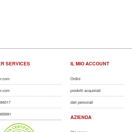
R SERVICES
IL MIO ACCOUNT
er.com
Ordini
er.com
prodotti acquistati
884017
dati personali
3665691
AZIENDA