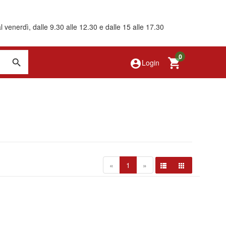
 venerdì, dalle 9.30 alle 12.30 e dalle 15 alle 17.30
0
account_circle
Login
«
1
»