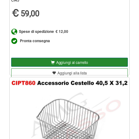
59,00
Spese di spedizione
€ 12,00
Pronta consegna
Aggiungi al carrello
Aggiungi alla lista