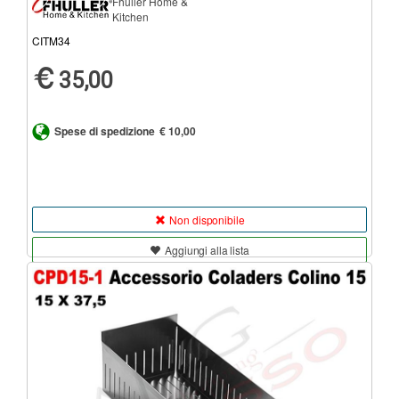
Fhuller Home &
Kitchen
CITM34
35,00
Spese di spedizione
€ 10,00
Non disponibile
Aggiungi alla lista