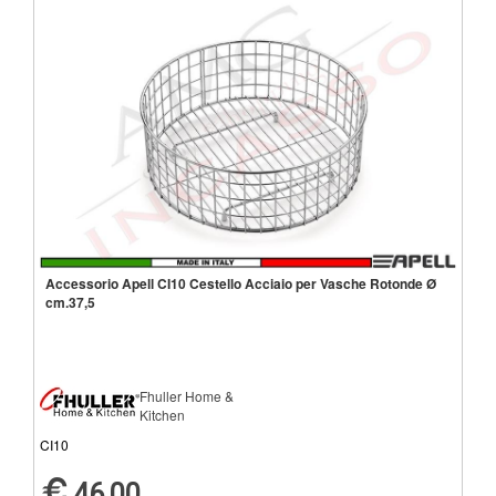
Accessorio Apell CI10 Cestello Acciaio per Vasche Rotonde Ø
cm.37,5
Fhuller Home &
Kitchen
CI10
46,00