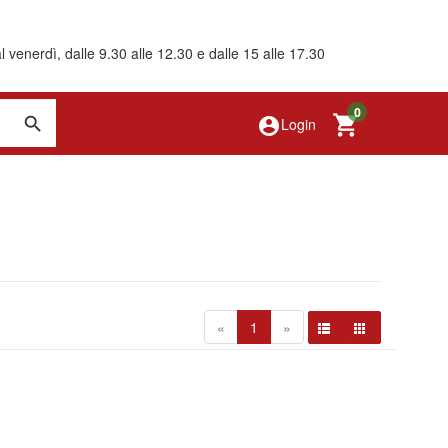
 venerdì, dalle 9.30 alle 12.30 e dalle 15 alle 17.30
0
account_circle
Login
«
1
»