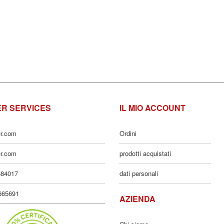
R SERVICES
IL MIO ACCOUNT
er.com
Ordini
er.com
prodotti acquistati
884017
dati personali
3665691
AZIENDA