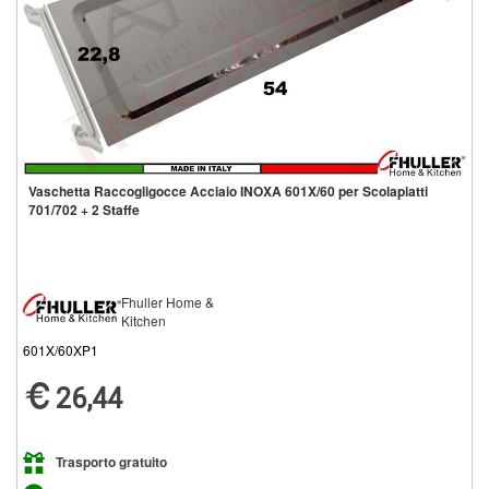
Vaschetta Raccogligocce Acciaio INOXA 601X/60 per Scolapiatti
701/702 + 2 Staffe
Fhuller Home &
Kitchen
601X/60XP1
26,44
Trasporto gratuito