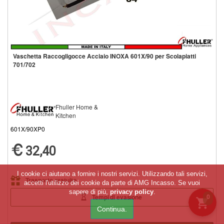
Vaschetta Raccogligocce Acciaio INOXA 601X/90 per Scolapiatti
701/702
Fhuller Home &
Kitchen
601X/90XP0
32,40
I cookie ci aiutano a fornire i nostri servizi. Utilizzando tali servizi,
Trasporto gratuito
accetti l'utilizzo dei cookie da parte di AMG Incasso. Se vuoi
sapere di più,
privacy policy
.
0
Tempi di evasione