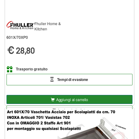
Fhuller Home &
Kitchen
601X/70XP0
28,80
Trasporto gratuito
Tempi di evasione
Aggiungi al carrello
Aggiungi alla lista