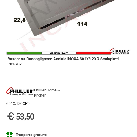
Vaschetta Raccogligocce Acciaio INOXA 601X/120 X Scolapiatti
701/702
Fhuller Home &
Kitchen
601X/120XP0
53,50
Trasporto gratuito