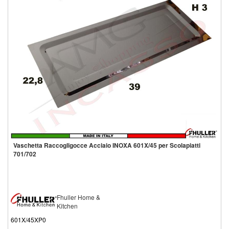
Vaschetta Raccogligocce Acciaio INOXA 601X/45 per Scolapiatti
701/702
Fhuller Home &
Kitchen
601X/45XP0