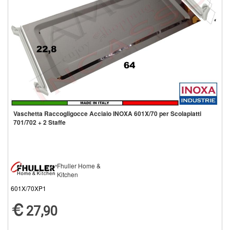
Vaschetta Raccogligocce Acciaio INOXA 601X/70 per Scolapiatti
701/702 + 2 Staffe
Fhuller Home &
Kitchen
601X/70XP1
27,90