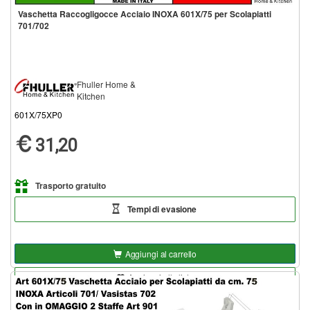
Vaschetta Raccogligocce Acciaio INOXA 601X/75 per Scolapiatti
701/702
Fhuller Home &
Kitchen
601X/75XP0
31,20
Trasporto gratuito
Tempi di evasione
Aggiungi al carrello
Aggiungi alla lista