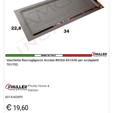
Vaschetta Raccogligocce Acciaio INOXA 601X/40 per scolapiatti
701/702
Fhuller Home &
Kitchen
601X/40XP0
19,60