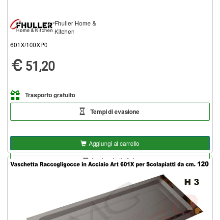
Fhuller Home &
Kitchen
601X/100XP0
51,20
Trasporto gratuito
Tempi di evasione
Aggiungi al carrello
Aggiungi alla lista