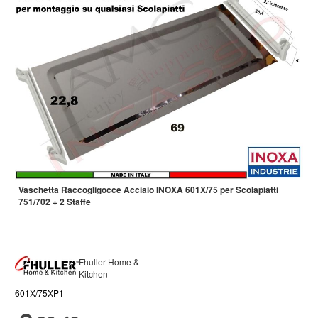
Vaschetta Raccogligocce Acciaio INOXA 601X/75 per Scolapiatti
751/702 + 2 Staffe
Fhuller Home &
Kitchen
601X/75XP1