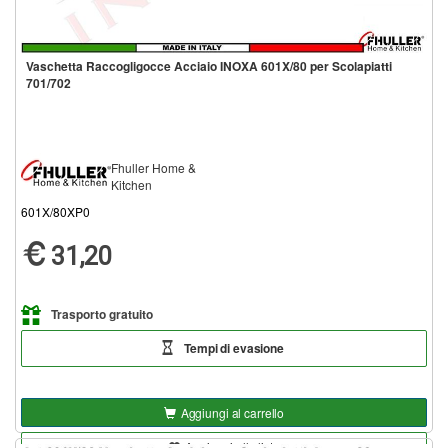
Vaschetta Raccogligocce Acciaio INOXA 601X/80 per Scolapiatti
701/702
Fhuller Home &
Kitchen
601X/80XP0
31,20
Trasporto gratuito
Tempi di evasione
Aggiungi al carrello
Aggiungi alla lista