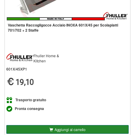
Vaschetta Raccogligocce Acciaio INOXA 601X/45 per Scolapiatti
701/702 + 2 Staffe
Fhuller Home &
Kitchen
601X/45XP1
19,10
Trasporto gratuito
Pronta consegna
Aggiungi al carrello