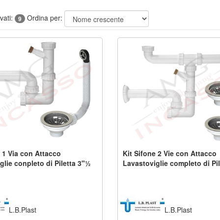
ovati:
Ordina per:
9
e 1 Via con Attacco
Kit Sifone 2 Vie con Attacco
glie conpleto di Piletta 3"½
Lavastoviglie completo di Pi
L.B.Plast
L.B.Plast