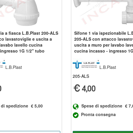
ia a fiasca L.B.Plast 200-ALS
Sifone 1 via ispezionabile L.
o lavastoviglie e uscita a
205-ALS con attacco lavastov
lavabo lavello cucina
uscita a muro per lavabo lave
 ingresso 1G 1/2" tubo
cucina incasso - ingresso 1G
iam. 40
tubo scarico diam. 40
L.B.Plast
L.B.Plast
205-ALS
0
4,00
 di spedizione
€ 5,00
Spese di spedizione
€ 7,
Pronta consegna