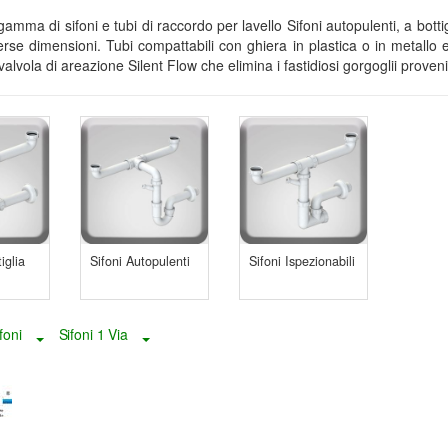
mma di sifoni e tubi di raccordo per lavello Sifoni autopulenti, a bottigl
verse dimensioni. Tubi compattabili con ghiera in plastica o in metallo 
a valvola di areazione Silent Flow che elimina i fastidiosi gorgoglii proven
iglia
Sifoni Autopulenti
Sifoni Ispezionabili
foni
Sifoni 1 Via
Toggle Dropdown
Toggle Dropdown