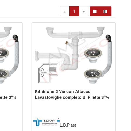
«
1
»
Kit Sifone 2 Vie con Attacco
lette 3"½
Lavastoviglie completo di Pilette 3"½
L.B.Plast