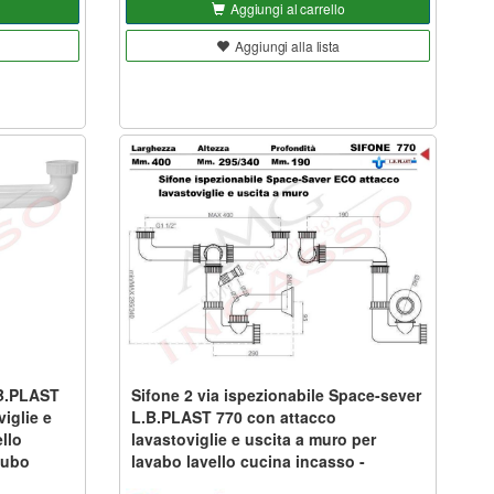
Aggiungi al carrello
Aggiungi alla lista
.B.PLAST
Sifone 2 via ispezionabile Space-sever
iglie e
L.B.PLAST 770 con attacco
llo
lavastoviglie e uscita a muro per
tubo
lavabo lavello cucina incasso -
ingresso 1 tubo scarico diam. 40