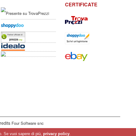
CERTIFICATE
redits
Four Software snc
sso. Se vuoi sapere di più,
privacy policy
.