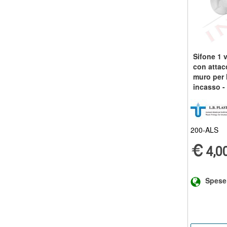
Sifone 1 v
con attacc
muro per 
incasso -
scarico d
200-ALS
4,0
Spese