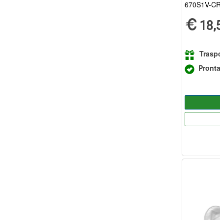
670S1V-C
18,
Traspo
Pront