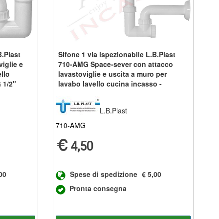
B.Plast
Sifone 1 via ispezionabile L.B.Plast
iglie e
710-AMG Space-sever con attacco
llo
lavastoviglie e uscita a muro per
 1/2"
lavabo lavello cucina incasso -
ingresso G1 1/2" tubo scarico diam. 40
L.B.Plast
710-AMG
4,50
00
Spese di spedizione
€ 5,00
Pronta consegna