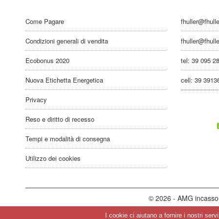
Come Pagare
fhuller@fhull
Condizioni generali di vendita
fhuller@fhull
Ecobonus 2020
tel: 39 095 2
Nuova Etichetta Energetica
cell: 39 391
Privacy
Reso e diritto di recesso
Tempi e modalità di consegna
Utilizzo dei cookies
© 2026 - AMG incasso 
I cookie ci aiutano a fornire i nostri ser