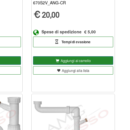
670S2V_ANG-CR
20,00
Spese di spedizione
€ 5,00
Tempi di evasione
Aggiungi al carrello
Aggiungi alla lista