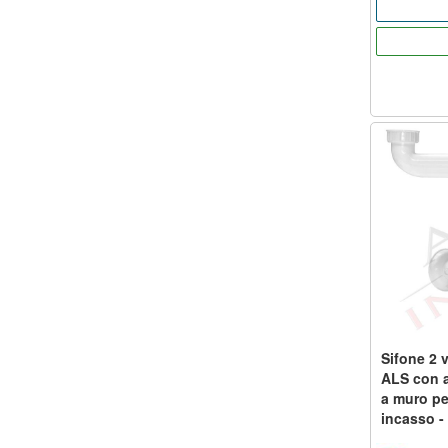
Sifone 2 
ALS con a
a muro pe
incasso -
diam. 40