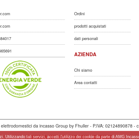
er.com
Ordini
er.com
prodotti acquistati
884017
dati personali
3665691
AZIENDA
Chi siamo
Area contatti
elettrodomestici da incasso Group by Fhuller - P.IVA: 02124890878 - c
vizi. Utilizzando tali servizi, accetti l'utilizzo dei cookie da parte di AMG Inca