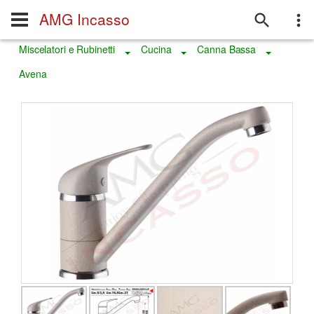
AMG Incasso
Miscelatori e Rubinetti
Cucina
Canna Bassa
Toggle Dropdown
Toggle Dropdown
Toggle D
Avena