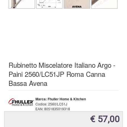
Rubinetto Miscelatore Italiano Argo -
Paini 2560/LC51JP Roma Canna
Bassa Avena
Marca: Fhuller Home & Kitchen
Codice:
2560/LC51J
EAN:
8051835019318
€ 57,00