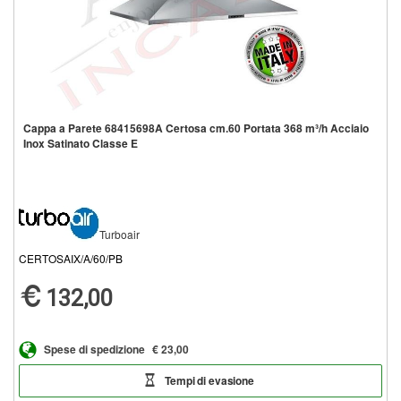
Cappa a Parete 68415698A Certosa cm.60 Portata 368 m³/h Acciaio
Inox Satinato Classe E
Turboair
CERTOSAIX/A/60/PB
132,00
Spese di spedizione
€ 23,00
Tempi di evasione