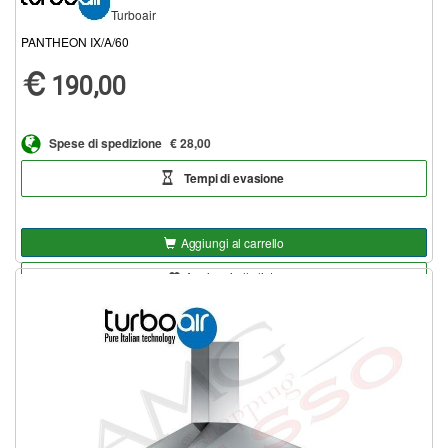
Turboair
PANTHEON IX/A/60
190,00
Spese di spedizione
€ 28,00
Tempi di evasione
Aggiungi al carrello
Aggiungi alla lista