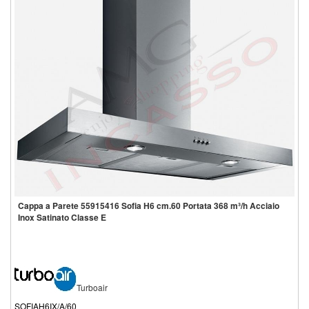
Cappa a Parete 55915416 Sofia H6 cm.60 Portata 368 m³/h Acciaio
Inox Satinato Classe E
Turboair
SOFIAH6IX/A/60