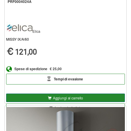
PRF0004024A
Elica
MISSY IX/A/60
121,00
Spese di spedizione
€ 25,00
Tempi di evasione
Aggiungi al carrello
Aggiungi alla lista