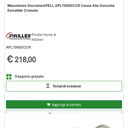
Miscelatore DoccioneAPELL APL7090DCCR Canna Alta Doccetta
Estraibile Cromato
Fhuller Home &
Kitchen
APL7090DCCR
218,00
Trasporto gratuito
Tempi di evasione
Aggiungi al carrello
Aggiungi alla lista