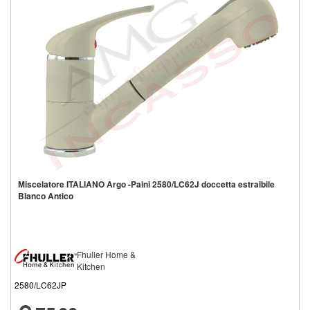
Miscelatore ITALIANO Argo -Paini 2580/LC62J doccetta estraibile
Bianco Antico
Fhuller Home &
Kitchen
2580/LC62JP