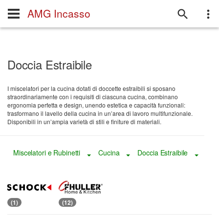
AMG Incasso
Doccia Estraibile
I miscelatori per la cucina dotati di doccette estraibili si sposano
straordinariamente con i requisiti di ciascuna cucina, combinano
ergonomia perfetta e design, unendo estetica e capacità funzionali:
trasformano il lavello della cucina in un’area di lavoro multifunzionale.
Disponibili in un’ampia varietà di stili e finiture di materiali.
Miscelatori e Rubinetti
Cucina
Doccia Estraibile
Toggle Dropdown
Toggle Dropdown
Toggl
(1)
(12)