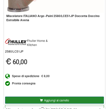
Miscelatore ITALIANO Argo -Paini 2580/LCE51JP Doccetta Doccino
Estraibile Avena
Fhuller Home &
Kitchen
2580/LC51JP
60,00
Spese di spedizione
€ 8,00
Pronta consegna
Aggiungi al carrello
Aggiungi alla lista